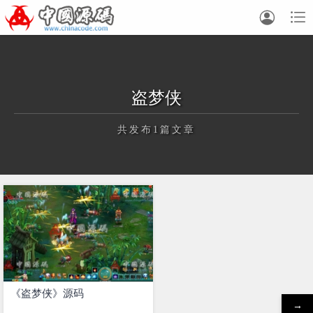


盗梦侠
共发布1篇文章
正在为您加载新内容
《盗梦侠》源码
→