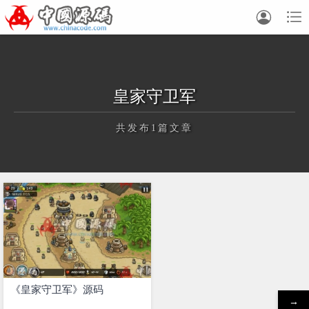


皇家守卫军
共发布1篇文章
正在为您加载新内容
《皇家守卫军》源码
→