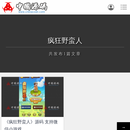


疯狂野蛮人
共发布1篇文章
正在为您加载新内容
《疯狂野蛮人》源码 支持微
→
信小游戏