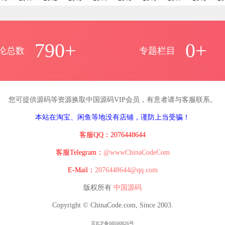
790+
0+
论总数
专题栏目
您可提供源码等资源换取中国源码VIP会员，有意者请与客服联系。
本站在淘宝、闲鱼等地没有店铺，谨防上当受骗！
客服QQ：2076448644
客服Telegram：
@wwwChinaCodeCom
E-Mail：
2076448644@qq.com
版权所有
中国源码
Copyright © ChinaCode.com, Since 2003.
京ICP备08500826号