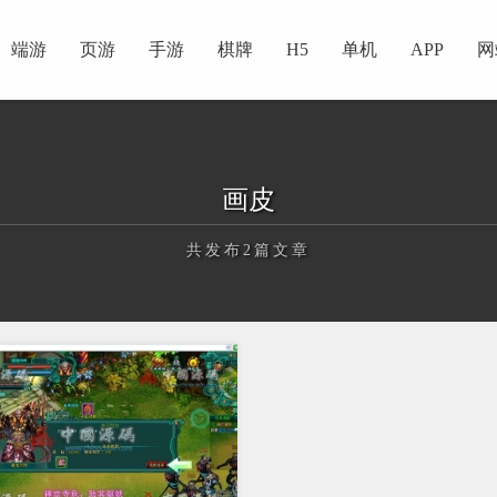
端游
页游
手游
棋牌
H5
单机
APP
网
画皮
共发布2篇文章
正在为您加载新内容