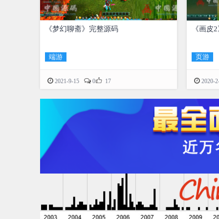
《梦幻聊斋》完整源码
《画皮2
端游
页游

2021-9-15
0
17
2020-2