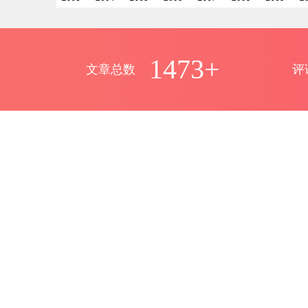
1473+
文章总数
评