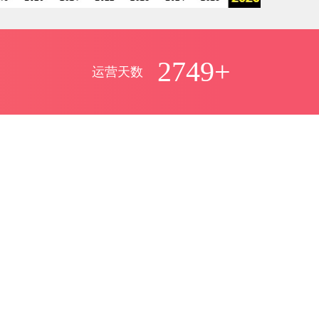
2749+
运营天数