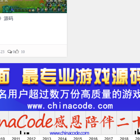
》源码

-23
0
10