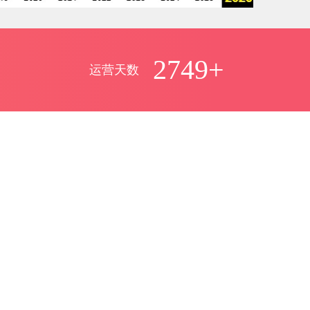
2749+
运营天数