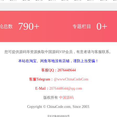
790+
0+
论总数
专题栏目
您可提供源码等资源换取中国源码VIP会员，有意者请与客服联系。
本站在淘宝、闲鱼等地没有店铺，谨防上当受骗！
客服QQ：2076448644
客服Telegram：
@wwwChinaCodeCom
E-Mail：
2076448644@qq.com
版权所有
中国源码
Copyright © ChinaCode.com, Since 2003.
京ICP备08500826号