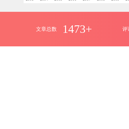
1473+
文章总数
评