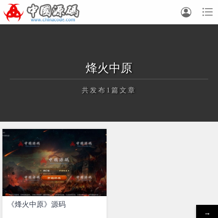


烽火中原
共发布1篇文章
正在为您加载新内容
《烽火中原》源码
→