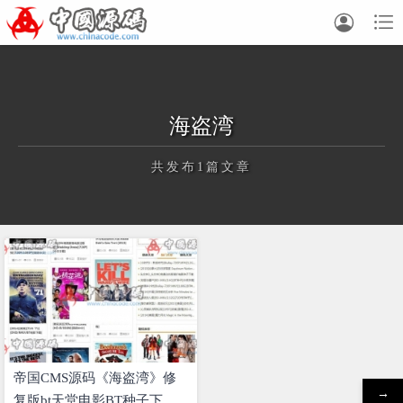


海盗湾
共发布1篇文章
正在为您加载新内容
帝国CMS源码《海盗湾》修
→
复版bt天堂电影BT种子下载