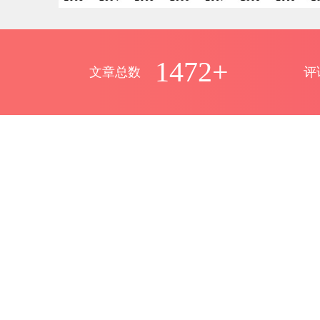
1472+
文章总数
评