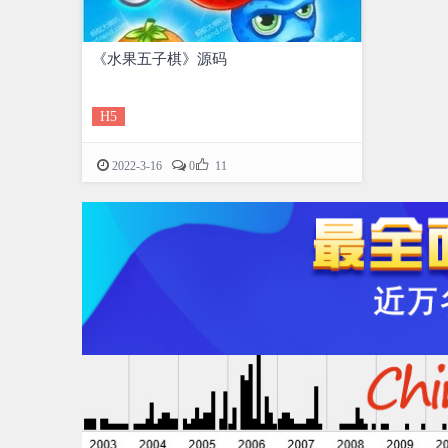
《水果五子棋》源码
H5

2022-3-16
0
11