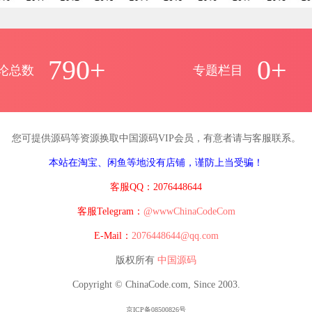
790+
0+
论总数
专题栏目
您可提供源码等资源换取中国源码VIP会员，有意者请与客服联系。
本站在淘宝、闲鱼等地没有店铺，谨防上当受骗！
客服QQ：2076448644
客服Telegram：
@wwwChinaCodeCom
E-Mail：
2076448644@qq.com
版权所有
中国源码
Copyright © ChinaCode.com, Since 2003.
京ICP备08500826号