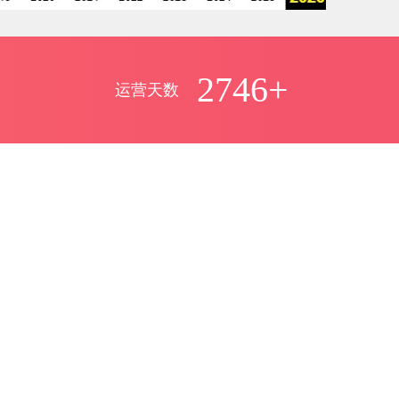
2746+
运营天数