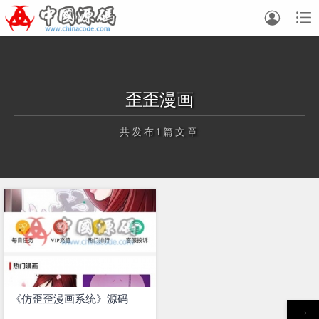


歪歪漫画
共发布1篇文章
正在为您加载新内容
《仿歪歪漫画系统》源码
→