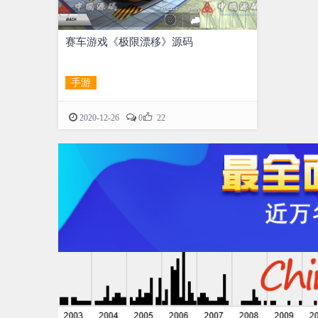
赛车游戏《极限漂移》源码
手游

2020-12-26
0
22