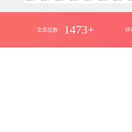
1473+
文章总数
评