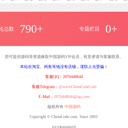
790+
0+
论总数
专题栏目
您可提供源码等资源换取中国源码VIP会员，有意者请与客服联系。
本站在淘宝、闲鱼等地没有店铺，谨防上当受骗！
客服QQ：2076448644
客服Telegram：
@wwwChinaCodeCom
E-Mail：
2076448644@qq.com
版权所有
中国源码
Copyright © ChinaCode.com, Since 2003.
京ICP备08500826号