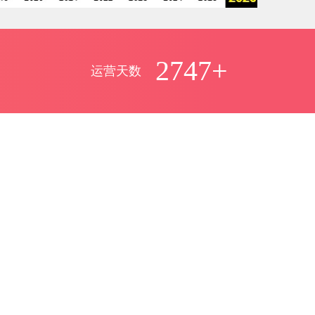
2747+
运营天数