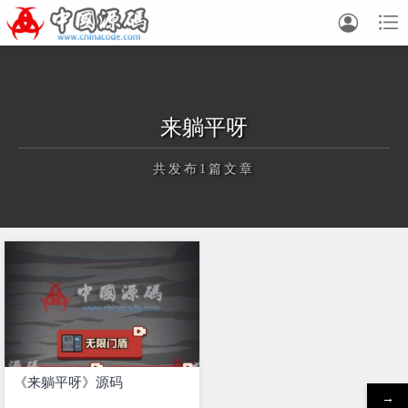


来躺平呀
共发布1篇文章
正在为您加载新内容
《来躺平呀》源码
→