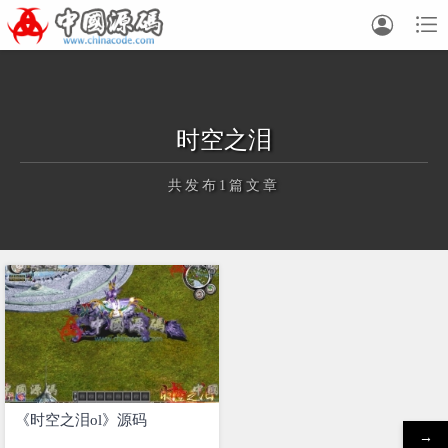


时空之泪
共发布1篇文章
正在为您加载新内容
《时空之泪ol》源码
→