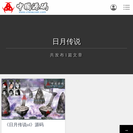


日月传说
共发布1篇文章
正在为您加载新内容
《日月传说ol》源码
→