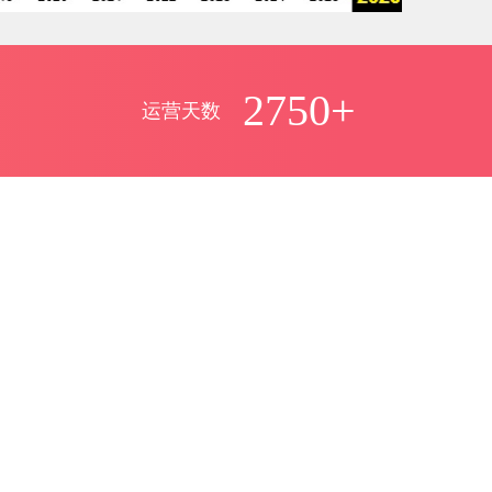
2750+
运营天数