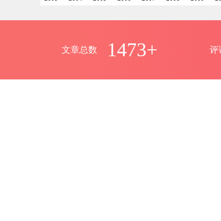
1473+
文章总数
评