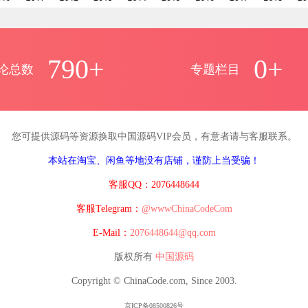
790+
0+
论总数
专题栏目
您可提供源码等资源换取中国源码VIP会员，有意者请与客服联系。
本站在淘宝、闲鱼等地没有店铺，谨防上当受骗！
客服QQ：2076448644
客服Telegram：
@wwwChinaCodeCom
E-Mail：
2076448644@qq.com
版权所有
中国源码
Copyright © ChinaCode.com, Since 2003.
京ICP备08500826号