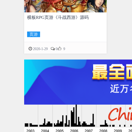
横板RPG页游《斗战西游》源码
页游

2020-1-29
0
9