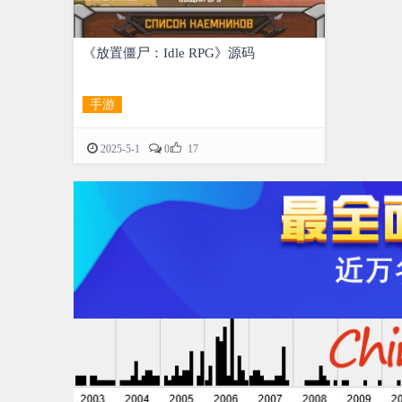
《放置僵尸：Idle RPG》源码
手游

2025-5-1
0
17