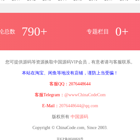
790+
0+
论总数
专题栏目
您可提供源码等资源换取中国源码VIP会员，有意者请与客服联系。
本站在淘宝、闲鱼等地没有店铺，谨防上当受骗！
客服QQ：2076448644
客服Telegram：
@wwwChinaCodeCom
E-Mail：
2076448644@qq.com
版权所有
中国源码
Copyright © ChinaCode.com, Since 2003.
京ICP备08500826号