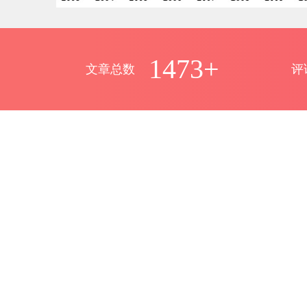
1473+
文章总数
评