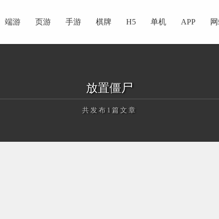
端游
页游
手游
棋牌
H5
单机
APP
网
放置僵尸
共发布1篇文章
正在为您加载新内容