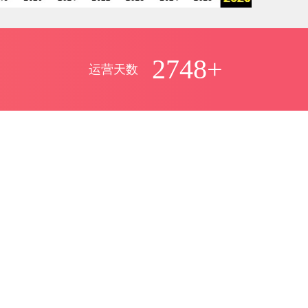
2748+
运营天数