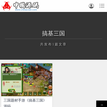


搞基三国
共发布1篇文章
正在为您加载新内容
三国题材手游《搞基三国》
→
源码