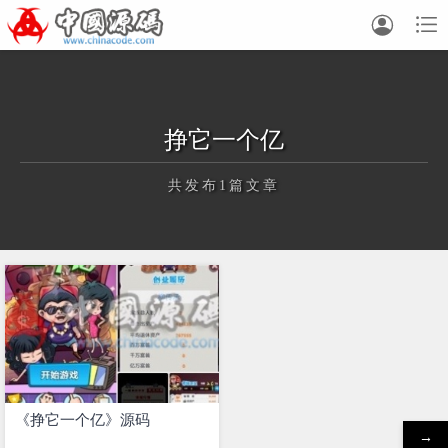


挣它一个亿
共发布1篇文章
正在为您加载新内容
《挣它一个亿》源码
→