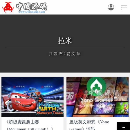


拉米
共发布2篇文章
正在为您加载新内容
《超级麦昆爬山赛
竖版英文游戏《Yono
→
（McQueen Hill Climb）》源
Games》源码