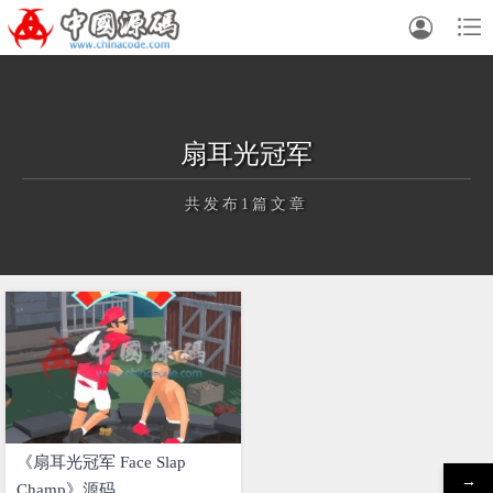


扇耳光冠军
共发布1篇文章
正在为您加载新内容
《扇耳光冠军 Face Slap
→
Champ》源码