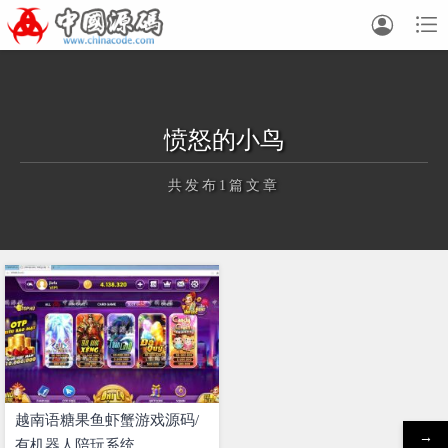


愤怒的小鸟
共发布1篇文章
正在为您加载新内容
越南语糖果鱼虾蟹游戏源码/
→
有机器人陪玩系统