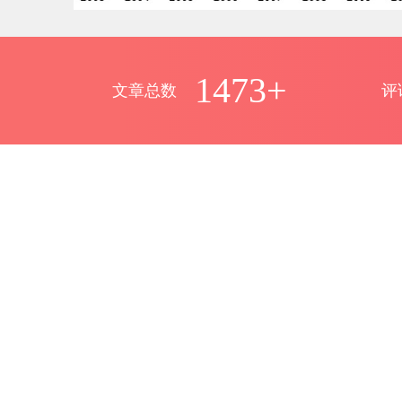
1473+
文章总数
评