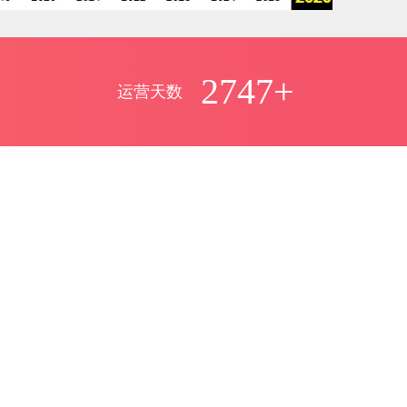
2747+
运营天数