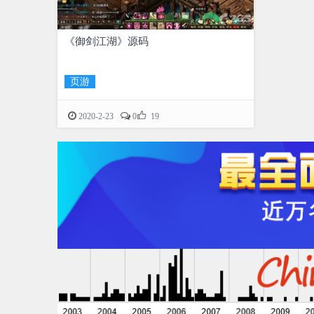
《御剑江湖》源码
页游

2020-2-23
0
19