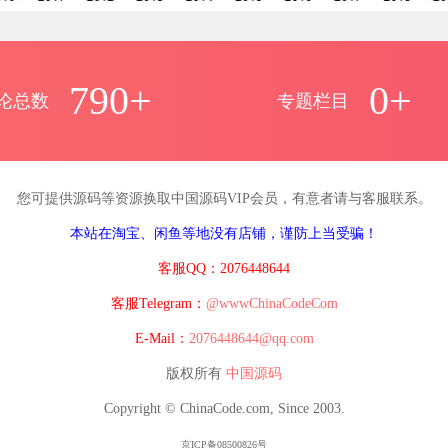
790+
0+
论总数
专题栏目
您可提供源码等资源换取中国源码VIP会员，有意者请与客服联系。
本站在淘宝、闲鱼等地没有店铺，谨防上当受骗！
客服QQ：2076448644
客服Telegram：
@wwwChinaCodeCom
E-Mail：
2076448644@qq.com
版权所有
中国源码
Copyright © ChinaCode.com, Since 2003.
京ICP备08500826号