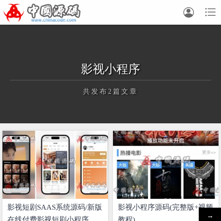


影视小程序
共发布2篇文章
正在为您加载新内容
影视短剧SAAS系统源码/新版
影视小程序源码(完整版+视频
→
在线付费影视短剧小程序
教程)