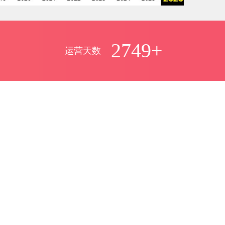
2749+
运营天数