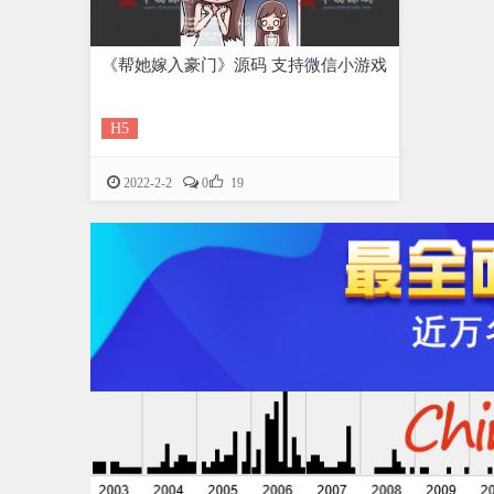
《帮她嫁入豪门》源码 支持微信小游戏
H5

2022-2-2
0
19