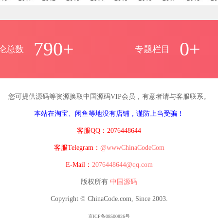
790+
0+
论总数
专题栏目
您可提供源码等资源换取中国源码VIP会员，有意者请与客服联系。
本站在淘宝、闲鱼等地没有店铺，谨防上当受骗！
客服QQ：2076448644
客服Telegram：
@wwwChinaCodeCom
E-Mail：
2076448644@qq.com
版权所有
中国源码
Copyright © ChinaCode.com, Since 2003.
京ICP备08500826号