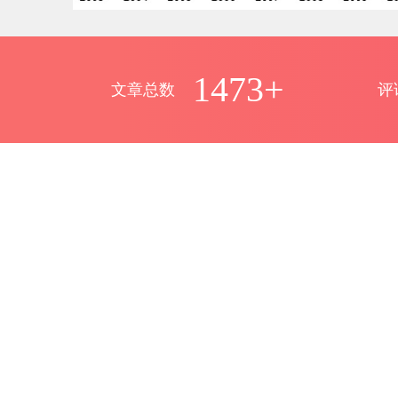
1473+
文章总数
评