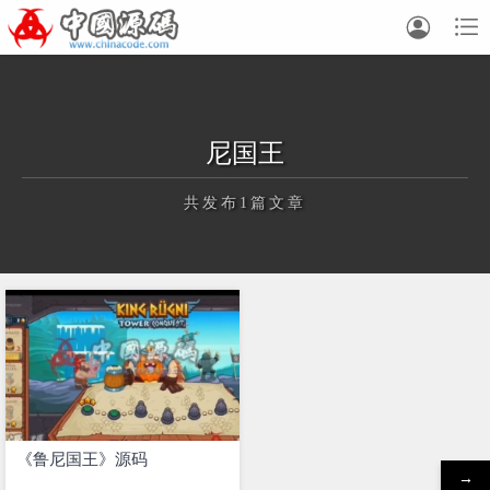


尼国王
共发布1篇文章
正在为您加载新内容
《鲁尼国王》源码
→