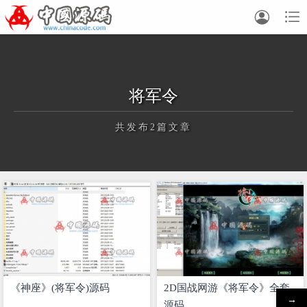


将军令
共发布2篇文章
正在为您加载新内容
《神座》(将军令)源码
2D国战网游《将军令》全套
→
源码