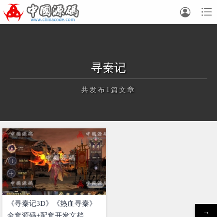


寻秦记
共发布1篇文章
正在为您加载新内容
《寻秦记3D》《热血寻秦》
→
全套源码+配套开发文档