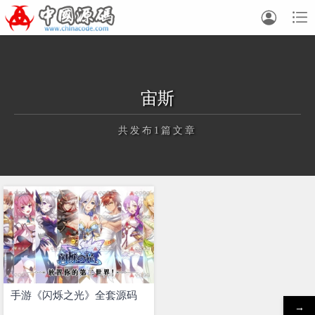


宙斯
共发布1篇文章
正在为您加载新内容
手游《闪烁之光》全套源码
→