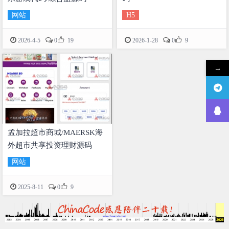
网站
H5


2026-4-5
0
19
2026-1-28
0
9
→
孟加拉超市商城/MAERSK海
外超市共享投资理财源码
网站

2025-8-11
0
9