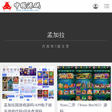


孟加拉
共发布3篇文章
正在为您加载新内容
孟加拉国游戏源码/API电子娱
Yono二开《Yono Bet365》源
乐游戏代码/综合盘源码
码