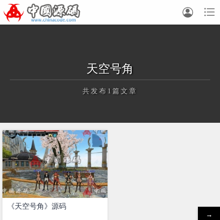


天空号角
共发布1篇文章
正在为您加载新内容
《天空号角》源码
→