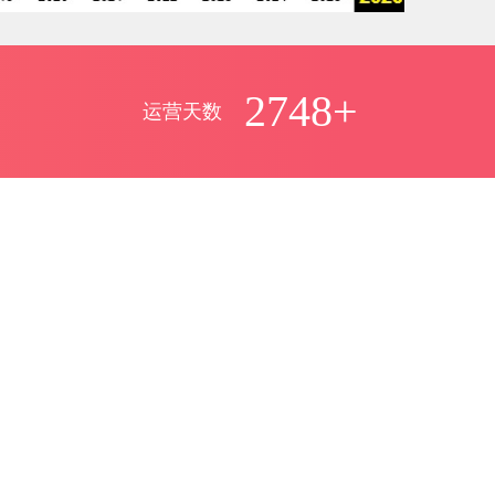
2748+
运营天数