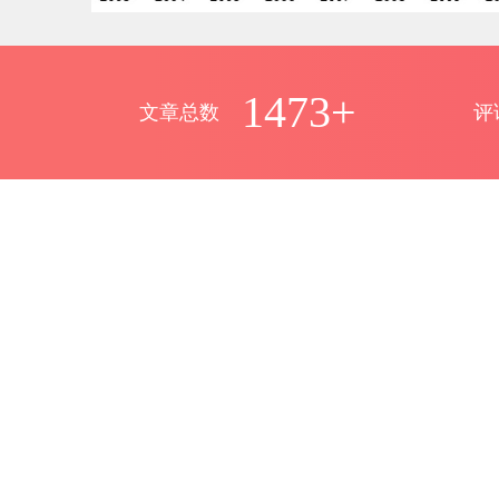
1473+
文章总数
评