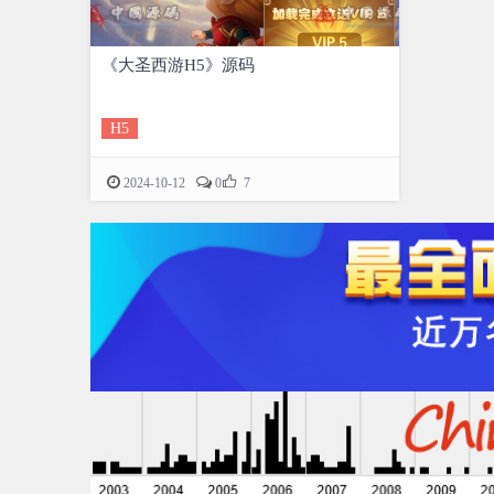
《大圣西游H5》源码
H5

2024-10-12
0
7