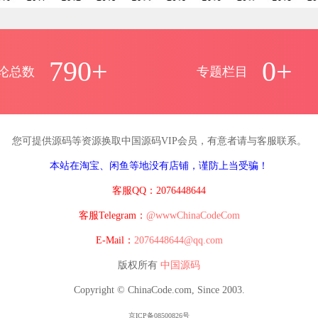
790+
0+
论总数
专题栏目
您可提供源码等资源换取中国源码VIP会员，有意者请与客服联系。
本站在淘宝、闲鱼等地没有店铺，谨防上当受骗！
客服QQ：2076448644
客服Telegram：
@wwwChinaCodeCom
E-Mail：
2076448644@qq.com
版权所有
中国源码
Copyright © ChinaCode.com, Since 2003.
京ICP备08500826号