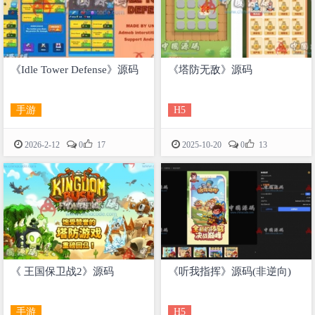
《Idle Tower Defense》源码
《塔防无敌》源码
手游
H5


2026-2-12
0
17
2025-10-20
0
13
《 王国保卫战2》源码
《听我指挥》源码(非逆向)
手游
H5