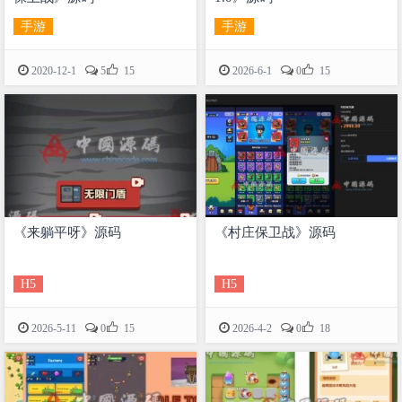
手游
手游


2020-12-1
5
15
2026-6-1
0
15
《来躺平呀》源码
《村庄保卫战》源码
H5
H5


2026-5-11
0
15
2026-4-2
0
18