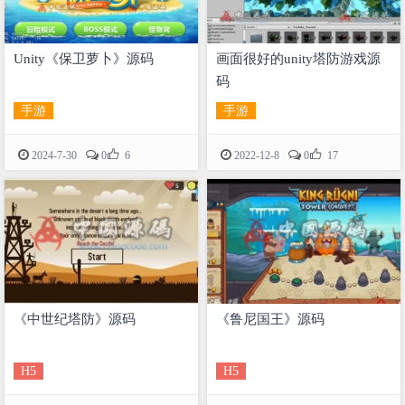
Unity《保卫萝卜》源码
画面很好的unity塔防游戏源
码
手游
手游


2024-7-30
0
6
2022-12-8
0
17
《中世纪塔防》源码
《鲁尼国王》源码
H5
H5