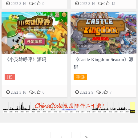


2022-3-16
0
9
2022-3-16
0
15
《小英雄呼呼》源码
《Castle Kingdom Season》源
码
H5
手游


2022-3-16
0
6
2022-2-9
0
7
第
页