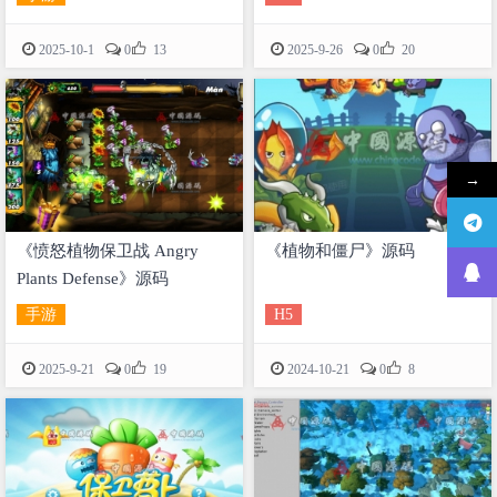


2025-10-1
0
13
2025-9-26
0
20
→
《愤怒植物保卫战 Angry
《植物和僵尸》源码
Plants Defense》源码
手游
H5


2025-9-21
0
19
2024-10-21
0
8