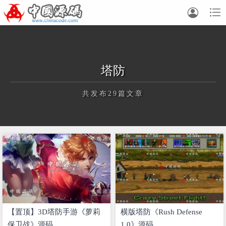


塔防
共发布29篇文章
正在为您加载新内容
【置顶】3D塔防手游《萝莉
横版塔防《Rush Defense
保卫战》源码
1.0》源码