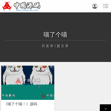


喵了个喵
共发布1篇文章
正在为您加载新内容
《喵了个喵！》源码
→