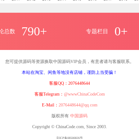
790+
0+
论总数
专题栏目
您可提供源码等资源换取中国源码VIP会员，有意者请与客服联系。
本站在淘宝、闲鱼等地没有店铺，谨防上当受骗！
客服QQ：2076448644
客服Telegram：
@wwwChinaCodeCom
E-Mail：
2076448644@qq.com
版权所有
中国源码
Copyright © ChinaCode.com, Since 2003.
京ICP备08500826号