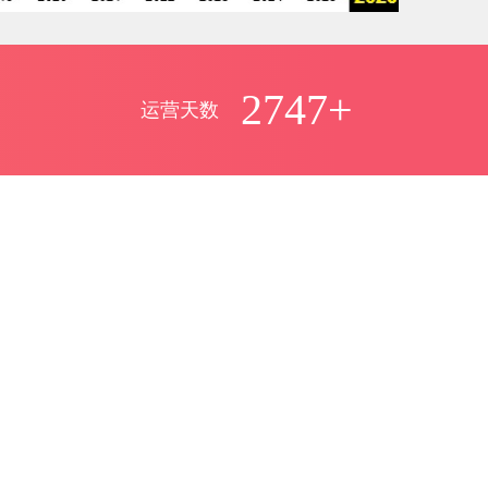
2747+
运营天数