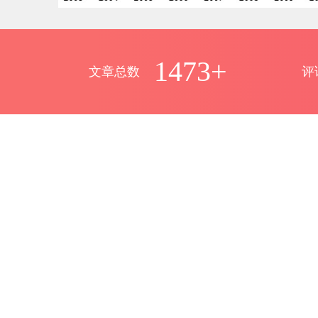
1473+
文章总数
评