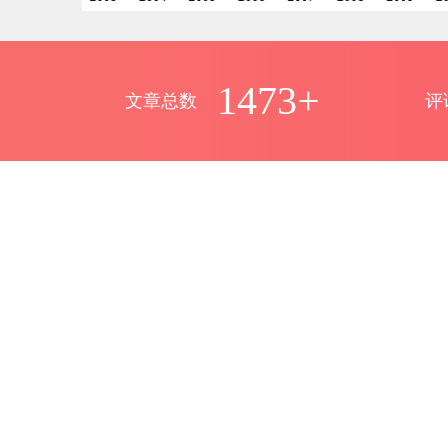
1473+
文章总数
评