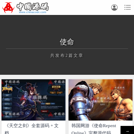


使命
共发布2篇文章
正在为您加载新内容
《天空之剑》全套源码 + 文
韩国网游《使命Repent
→
档
Online》完整源代码