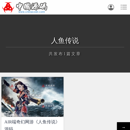


人鱼传说
共发布1篇文章
正在为您加载新内容
AIR端奇幻网游《人鱼传说》
→
源码