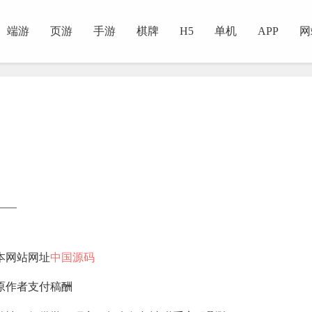
端游
页游
手游
棋牌
H5
单机
APP
网
—–
本网站网址
中国源码
原作者支付稿酬