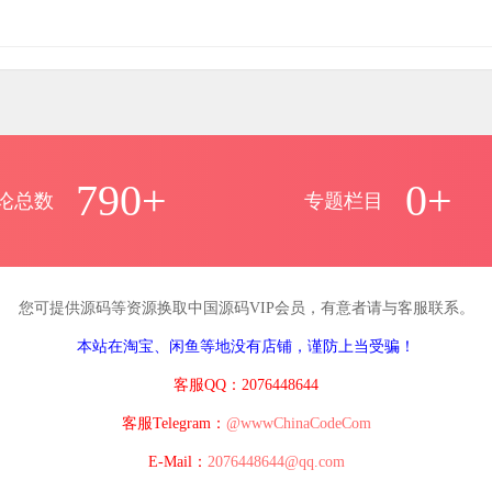
790+
0+
论总数
专题栏目
您可提供源码等资源换取中国源码VIP会员，有意者请与客服联系。
本站在淘宝、闲鱼等地没有店铺，谨防上当受骗！
客服QQ：2076448644
客服Telegram：
@wwwChinaCodeCom
E-Mail：
2076448644@qq.com