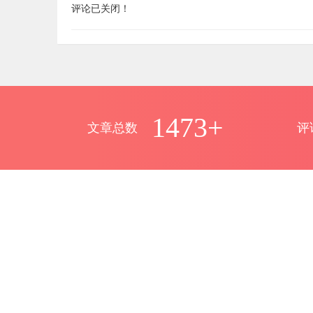
评论已关闭！
1473+
文章总数
评