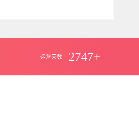
2747+
运营天数