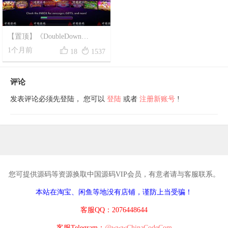
【置顶】《DoubleDown
Casino》全套源码


1个月前
18
1537
评论
发表评论必须先登陆， 您可以
登陆
或者
注册新账号
!
您可提供源码等资源换取中国源码VIP会员，有意者请与客服联系。
本站在淘宝、闲鱼等地没有店铺，谨防上当受骗！
客服QQ：2076448644
客服Telegram：
@wwwChinaCodeCom