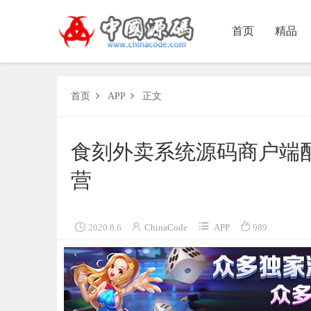
首页
精品
首页
APP
正文


食刻外卖系统源码商户端配
营




2020.8.6
ChinaCode
APP
989