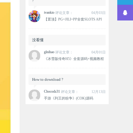
?
ivankio
评论文章：
04月03日
【置顶】PG+JILI+PP全套SLOTS API
没看懂
glnihao
评论文章：
04月01日
《冰雪版传奇H5》全套源码+视频教程
How to download ?
Chocodz31
评论文章：
12月13日
手游《列王的纷争》(COK)源码
这个资源没有下载链接？
oxlovemana
评论文章：
12月12日