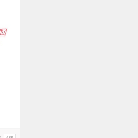
具
多少钱
laoyu
评论文章：
08月25日
PG游戏源码
有人编译成功过吗？
莫问
评论文章：
08月24日
《剑网3》源码
/
APP