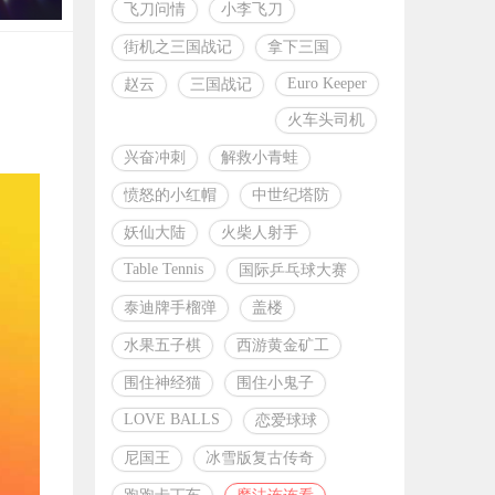
飞刀问情
小李飞刀
街机之三国战记
拿下三国
Euro Keeper
赵云
三国战记
火车头司机
兴奋冲刺
解救小青蛙
愤怒的小红帽
中世纪塔防
妖仙大陆
火柴人射手
Table Tennis
国际乒乓球大赛
泰迪牌手榴弹
盖楼
水果五子棋
西游黄金矿工
围住神经猫
围住小鬼子
LOVE BALLS
恋爱球球
尼国王
冰雪版复古传奇