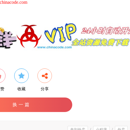
hinacode.com
个赞
收藏
分享
换一篇
食刻外卖
/
小程序
/
外卖