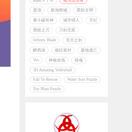
跑跑卡丁车
魔法连连看
蛋清
新淘商城
星际文明
泰斗破坏神
城市猎人
天纪
黑暗之刃
刀剑无双
Infinity Blade
无尽之剑
醉西游
疯狂派对
墓地逃亡
Vex
神偷农场
猎魂
3D Amazing Volleyball
Fall To Rescue
Water Sort Puzzle
Toy Blast Puzzle