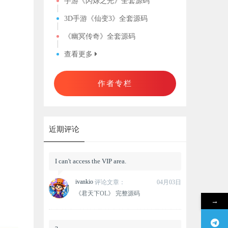
手游《闪烁之光》全套源码
3D手游《仙变3》全套源码
《幽冥传奇》全套源码
查看更多
作者专栏
近期评论
I can't access the VIP area.
ivankio
评论文章：
04月03日
《君天下OL》 完整源码
→