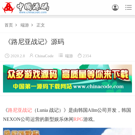


首页
端游
正文


《路尼亚战记》源码




2020.2.8
ChinaCode
端游
2354
《
路尼亚战记
（Lunia 战记）》是由韩国Allm公司开发，韩国
NEXON公司运营的新型娱乐休闲
RPG
游戏。