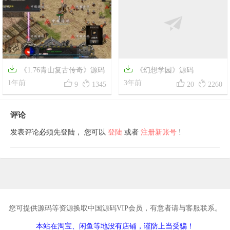


《1.76青山复古传奇》源码
《幻想学园》源码




1年前
3年前
9
1345
20
2260
评论
发表评论必须先登陆， 您可以
登陆
或者
注册新账号
!
您可提供源码等资源换取中国源码VIP会员，有意者请与客服联系。
本站在淘宝、闲鱼等地没有店铺，谨防上当受骗！