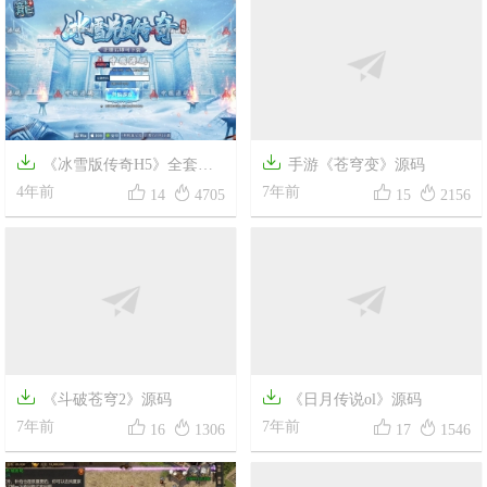


《冰雪版传奇H5》全套源
手游《苍穹变》源码




码+视频教程
4年前
7年前
14
4705
15
2156


《斗破苍穹2》源码
《日月传说ol》源码




7年前
7年前
16
1306
17
1546