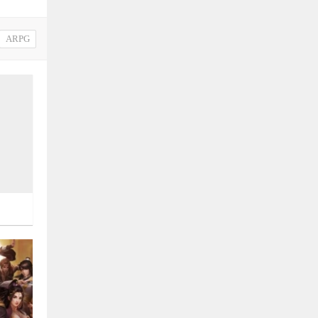
《网狐U3D国际版》源码下载
ARPG
可惜没积分下载
woaimaliya
评论文章：
11月25日
手游《斗破苍穹》源码
66666666666666666666
azuss1688
评论文章：
11月01日
《几何王国踏入仙途H5》全套源码

2364
good
ice777666
评论文章：
10月29日
6G完整版《全民奇迹MU》完整源码
+数据库文件+编译端+视频教程+配套工