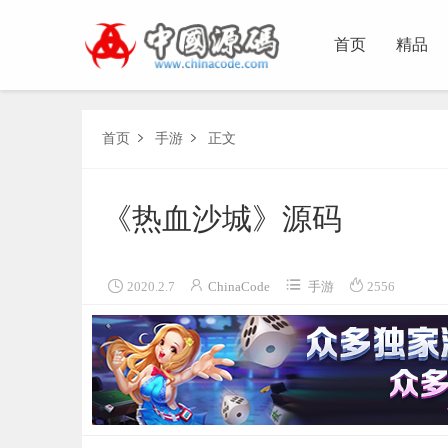
首页
精品
首页
手游
正文


《热血沙城》源码




2020.2.7
ChinaCode
手游
2556