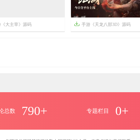

游《大主宰》源码
手游《天龙八部3D》源码



7年前
15
2916
21
790+
0+
论总数
专题栏目