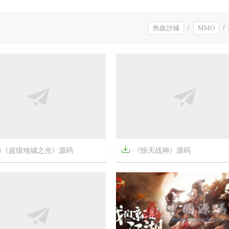
热血沙城
/
MMO
/

游《超级地城之光》源码
《惊天战神》源码



7年前
19
1494
17