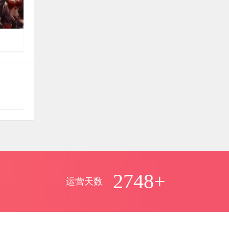
具
多少钱
laoyu
评论文章：
08月25日
PG游戏源码

5467
有人编译成功过吗？
莫问
评论文章：
08月24日
《剑网3》源码
2748+
运营天数