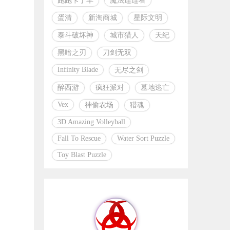
跑跑卡丁车
魔法连连看
蛋清
新淘商城
星际文明
泰斗破坏神
城市猎人
天纪
黑暗之刃
刀剑无双
Infinity Blade
无尽之剑
醉西游
疯狂派对
墓地逃亡
Vex
神偷农场
猎魂
3D Amazing Volleyball
Fall To Rescue
Water Sort Puzzle
Toy Blast Puzzle