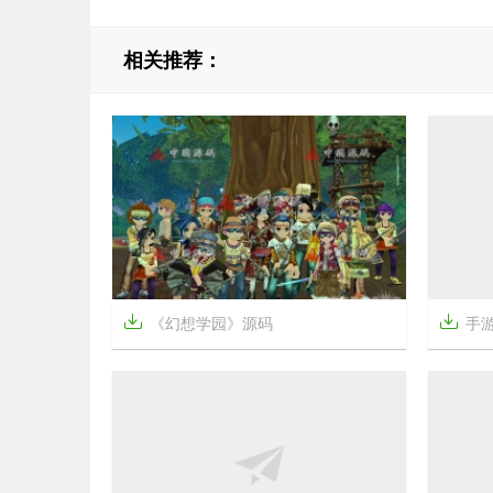
相关推荐：


《幻想学园》源码
手


3年前
7年前
20
2260