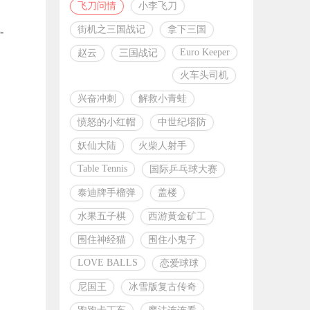
飞刀问情
小李飞刀
街机之三国战记
拿下三国
-
Euro Keeper
赵云
三国战记
火车头司机
兴奋冲刺
解救小青蛙
愤怒的小红帽
中世纪塔防
妖仙大陆
火柴人射手
Table Tennis
国际乒乓球大赛
泰迪牌手榴弹
盖楼
水果五子棋
西游黄金矿工
围住神经猫
围住小鬼子
LOVE BALLS
恋爱球球
尼国王
冰雪版复古传奇