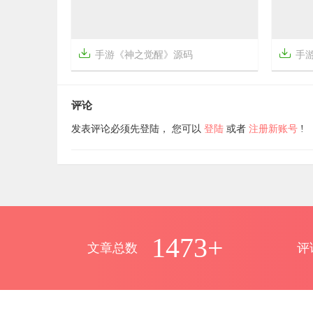


手游《神之觉醒》源码
手


7年前
7年前
13
1528
评论
发表评论必须先登陆， 您可以
登陆
或者
注册新账号
!
1473+
文章总数
评