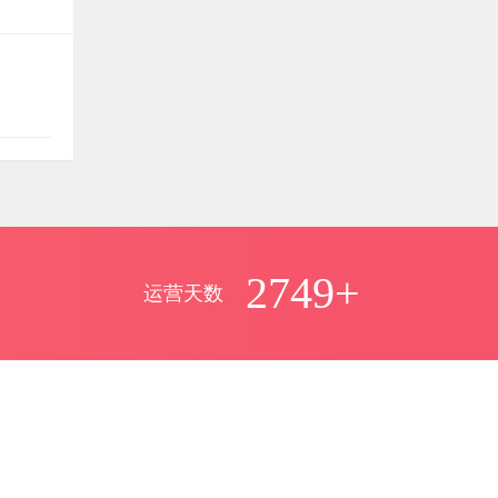
《网狐U3D国际版》源码下载
可惜没积分下载
woaimaliya
评论文章：
11月25日
手游《斗破苍穹》源码
66666666666666666666
2749+
azuss1688
评论文章：
11月01日
运营天数
《几何王国踏入仙途H5》全套源码
good
ice777666
评论文章：
10月29日
6G完整版《全民奇迹MU》完整源码
+数据库文件+编译端+视频教程+配套工