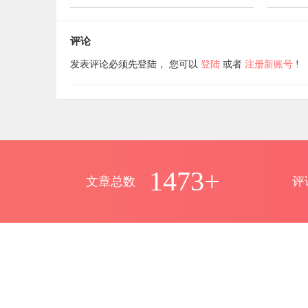


7年前
7年前
20
1617
评论
发表评论必须先登陆， 您可以
登陆
或者
注册新账号
!
1473+
文章总数
评