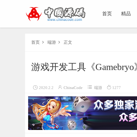
首页
精品
首页
端游
正文


游戏开发工具《Gamebryo




2020.2.2
ChinaCode
端游
1277