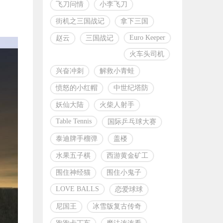
飞刀问情
小李飞刀
街机之三国战记
拿下三国
Euro Keeper
赵云
三国战记
火车头司机
兴奋冲刺
解救小青蛙
愤怒的小红帽
中世纪塔防
妖仙大陆
火柴人射手
Table Tennis
国际乒乓球大赛
泰迪牌手榴弹
盖楼
水果五子棋
西游黄金矿工
围住神经猫
围住小鬼子
LOVE BALLS
恋爱球球
尼国王
冰雪版复古传奇