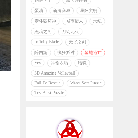
跑跑卡丁车
魔法连连看
蛋清
新淘商城
星际文明
泰斗破坏神
城市猎人
天纪
黑暗之刃
刀剑无双
Infinity Blade
无尽之剑
醉西游
疯狂派对
墓地逃亡
Vex
神偷农场
猎魂
3D Amazing Volleyball
Fall To Rescue
Water Sort Puzzle
Toy Blast Puzzle