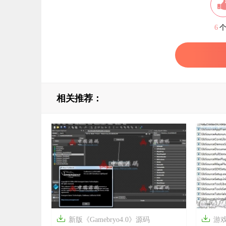
6
相关推荐：


新版《Gamebryo4.0》源码
游戏