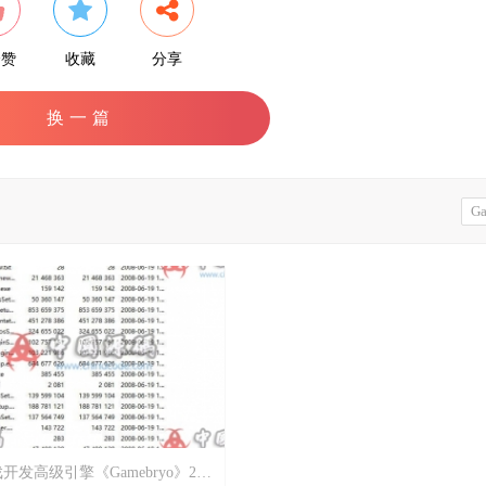
个赞
收藏
分享
换一篇
Ga
开发高级引擎《Gamebryo》2.5源码