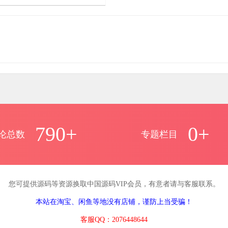


17
1405
790+
0+
论总数
专题栏目
您可提供源码等资源换取中国源码VIP会员，有意者请与客服联系。
本站在淘宝、闲鱼等地没有店铺，谨防上当受骗！
客服QQ：2076448644