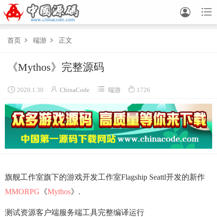


首页
端游
正文


《Mythos》完整源码




2020.1.30
ChinaCode
端游
1726
旗舰工作室旗下的游戏开发工作室Flagship Seattl开发的新作
MMO
RPG
《
Mythos
》.
测试资源客户端服务端工具完整编译运行