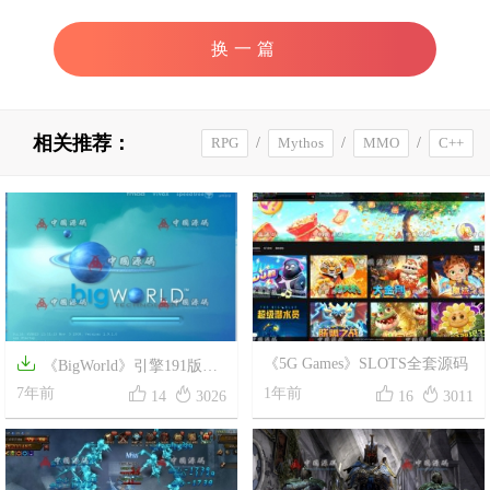
换一篇
相关推荐：
RPG
/
Mythos
/
MMO
/
C++

《5G Games》SLOTS全套源码
《BigWorld》引擎191版源




码
7年前
1年前
14
3026
16
3011