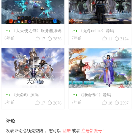


《大天使之剑》服务器源码
《无冬online》源码




6年前
7年前
17
2836
11
3124


《天命6》源码
《神仙传ol》源码




3年前
7年前
17
2676
18
2597
评论
发表评论必须先登陆， 您可以
登陆
或者
注册新账号
!