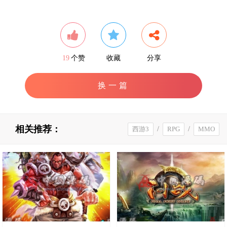
19
个赞
收藏
分享
换一篇
相关推荐：
西游3
/
RPG
/
MMO