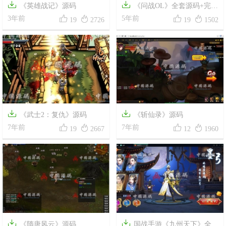


《英雄战记》源码
《问战OL》全套源码+完整




3年前
数据库+编译好的服务端
5年前
19
2726
19
1502


《武士2：复仇》源码
《斩仙录》源码




7年前
7年前
19
2667
12
1960


《隋唐风云》源码
国战手游《九州天下》全套