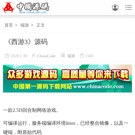


首页
端游
正文


《西游3》源码




2020.1.30
ChinaCode
端游
1560
一款2.5D回合制网络游戏。
可编译运行，服务端编译环境linux，已经整合镜像，以及一
键端，附原始代码