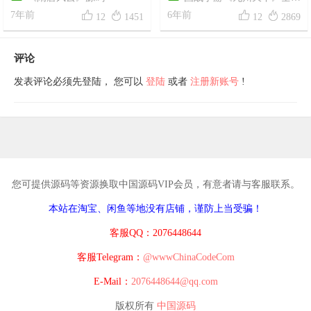




7年前
源码+文档+工具
6年前
12
1451
12
2869
评论
发表评论必须先登陆， 您可以
登陆
或者
注册新账号
!
您可提供源码等资源换取中国源码VIP会员，有意者请与客服联系。
本站在淘宝、闲鱼等地没有店铺，谨防上当受骗！
客服QQ：2076448644
客服Telegram：
@wwwChinaCodeCom
E-Mail：
2076448644@qq.com
版权所有
中国源码