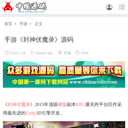


首页
手游
正文


手游《封神伏魔录》源码




2020.1.28
ChinaCode
手游
1840
《
封神伏魔录
》2015年顶级
横版
副本
RPG
通关跨平台巨作采
用最先进的
Unity
3D引擎开发。