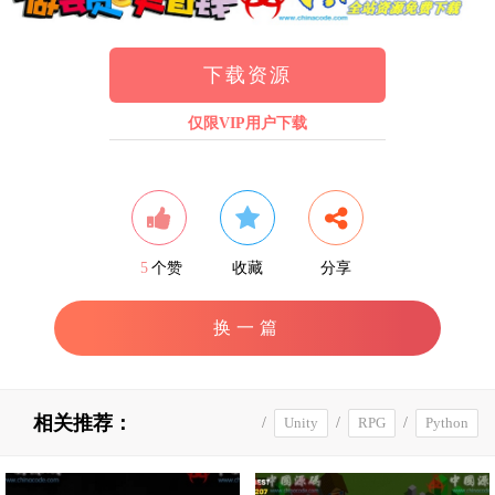
下载资源
仅限VIP用户下载
5
个赞
收藏
分享
换一篇
相关推荐：
/
Unity
/
RPG
/
Python
横版
/
封神伏魔录