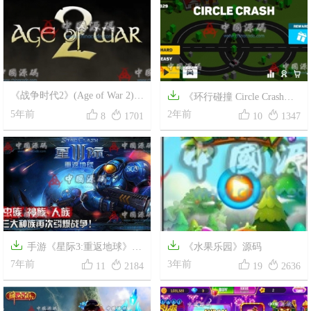

《战争时代2》(Age of War 2)源
《环行碰撞 Circle Crash》
码




5年前
源码
2年前
8
1701
10
1347


手游《星际3:重返地球》源
《水果乐园》源码




码
7年前
3年前
11
2184
19
2636