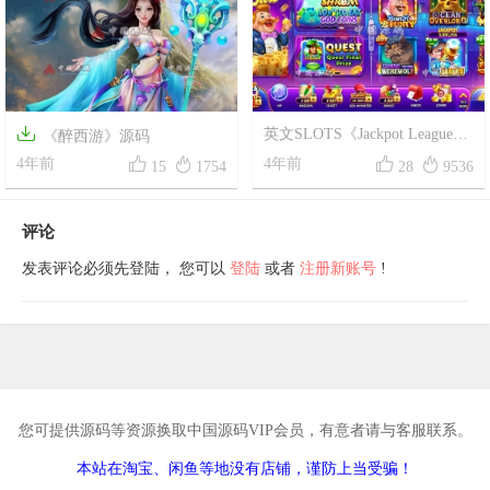

英文SLOTS《Jackpot League》
《醉西游》源码
源码




4年前
4年前
15
1754
28
9536
评论
发表评论必须先登陆， 您可以
登陆
或者
注册新账号
!
您可提供源码等资源换取中国源码VIP会员，有意者请与客服联系。
本站在淘宝、闲鱼等地没有店铺，谨防上当受骗！