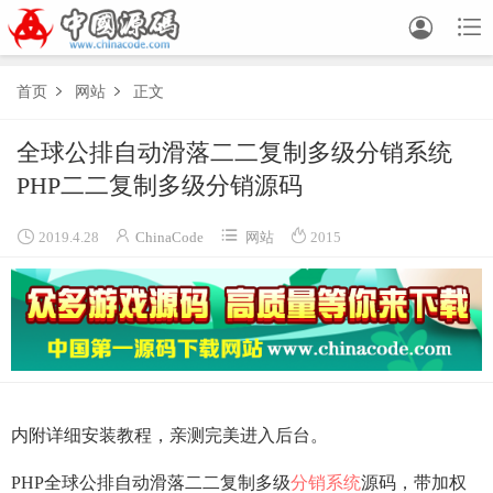


首页
网站
正文


全球公排自动滑落二二复制多级分销系统
PHP二二复制多级分销源码




2019.4.28
ChinaCode
网站
2015
内附详细安装教程，亲测完美进入后台。
PHP全球公排自动滑落二二复制多级
分销系统
源码，带加权