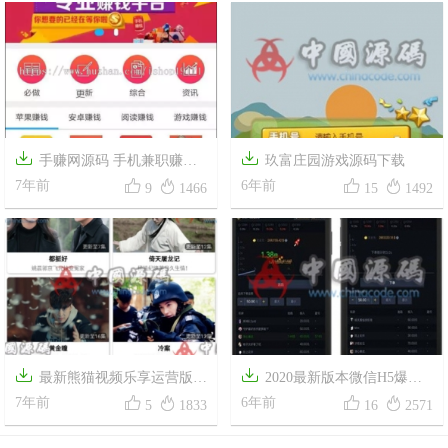


手赚网源码 手机兼职赚钱
玖富庄园游戏源码下载




任务推广+完美自适应
7年前
6年前
9
1466
15
1492


最新熊猫视频乐享运营版影
2020最新版本微信H5爆点




视e4a源码+全套类库+支持全面
7年前
娱乐火箭逃跑刺激游戏源码/全
6年前
5
1833
16
2571
屏
开源无授权/thinkphp框架