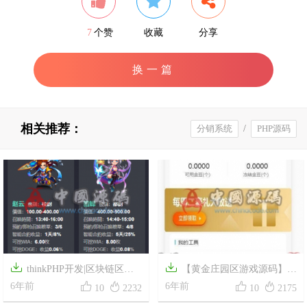
7
个赞
收藏
分享
换一篇
相关推荐：
分销系统
/
PHP源码


thinkPHP开发|区块链区块
【黄金庄园区游戏源码】最




乱世王者英雄养成系统|区块狗
6年前
新区块链农场种植+虚拟农场
6年前
10
2232
10
2175
区块十二生肖养成模式
+在线商城