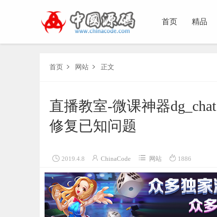
首页
精品
首页
网站
正文


直播教室-微课神器dg_cha
修复已知问题




2019.4.8
ChinaCode
网站
1886