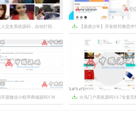

友系统源码，自动打招呼，自动发视频通话+自动聊天多功能机器人交友源码
【鼎鼎少年】开发联邦雅思伴学教育类课程学习辅导类系统APP双端原生开发完美



6年前
6
2854
13

同开源微信小程序商城源码V38
火鸟门户系统源码V4.7全套完整版(全功能五端含小程



4年前
6
1072
20