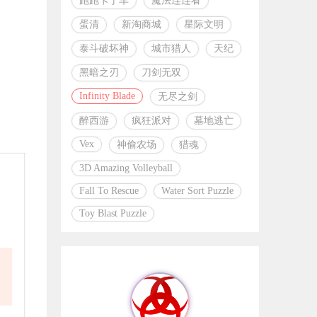
跑跑卡丁车
魔法连连看
蛋清
新淘商城
星际文明
泰斗破坏神
城市猎人
天纪
黑暗之刃
刀剑无双
Infinity Blade
无尽之剑
醉西游
疯狂派对
墓地逃亡
Vex
神偷农场
猎魂
3D Amazing Volleyball
Fall To Rescue
Water Sort Puzzle
Toy Blast Puzzle