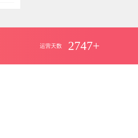
具
多少钱
laoyu
评论文章：
08月25日
PG游戏源码
2747+
运营天数
有人编译成功过吗？
莫问
评论文章：
08月24日
《剑网3》源码