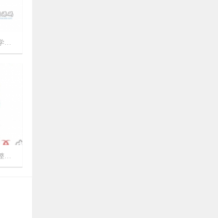
《网狐U3D国际版》源码下载
可惜没积分下载
运营

2290
woaimaliya
评论文章：
11月25日
手游《斗破苍穹》源码
66666666666666666666
azuss1688
评论文章：
11月01日
《几何王国踏入仙途H5》全套源码
序)
good

1974
ice777666
评论文章：
10月29日
6G完整版《全民奇迹MU》完整源码
+数据库文件+编译端+视频教程+配套工