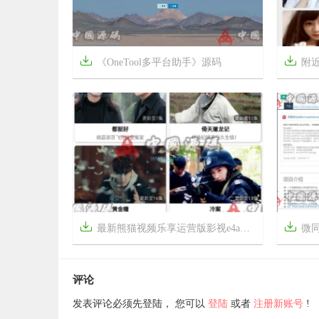


《OneTool多平台助手》源码
附近人交


4年前
6年前
10
1745


最新熊猫视频乐享运营版影视e4a源码+全套类库+支持全面屏
微


7年前
4年前
5
1833
评论
发表评论必须先登陆， 您可以
登陆
或者
注册新账号
!