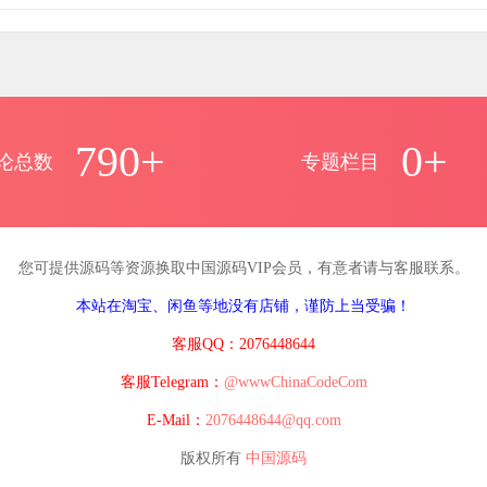
790+
0+
论总数
专题栏目
您可提供源码等资源换取中国源码VIP会员，有意者请与客服联系。
本站在淘宝、闲鱼等地没有店铺，谨防上当受骗！
客服QQ：2076448644
客服Telegram：
@wwwChinaCodeCom
E-Mail：
2076448644@qq.com
版权所有
中国源码