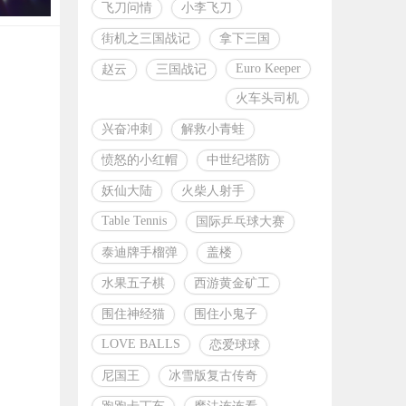
飞刀问情
小李飞刀
街机之三国战记
拿下三国
Euro Keeper
赵云
三国战记
火车头司机
兴奋冲刺
解救小青蛙
愤怒的小红帽
中世纪塔防
妖仙大陆
火柴人射手
Table Tennis
国际乒乓球大赛
泰迪牌手榴弹
盖楼
水果五子棋
西游黄金矿工
围住神经猫
围住小鬼子
LOVE BALLS
恋爱球球
尼国王
冰雪版复古传奇