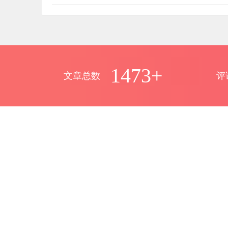
1473+
文章总数
评