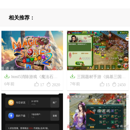
相关推荐：


html5消除游戏《魔法石》
三国题材手游《搞基三国》




源码
6年前
源码
7年前
17
2020
15
2450