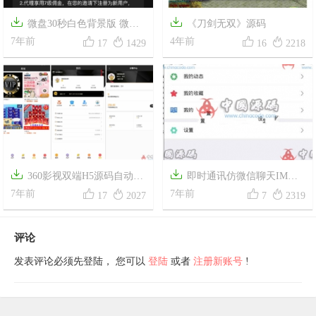


微盘30秒白色背景版 微信
《刀剑无双》源码




对接+短信对接+七级代理分销
7年前
4年前
17
1429
16
2218


360影视双端H5源码自动更
即时通讯仿微信聊天IM酷




新版APP+ThinkPHP新后台+分
7年前
聊版APP源码+钱包红包发现等
7年前
17
2027
7
2319
销推广+一键安装+安装修改教
功能+详细安装教程
程
评论
发表评论必须先登陆， 您可以
登陆
或者
注册新账号
!