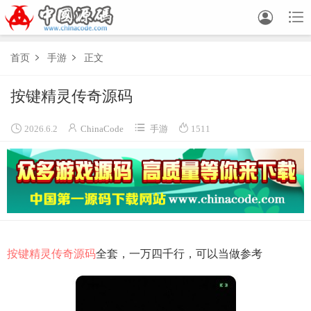


首页
手游
正文


按键精灵传奇源码




2026.6.2
ChinaCode
手游
1511
按键精灵
传奇源码
全套，一万四千行，可以当做参考