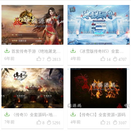
精灵


首发传奇手游《绝地屠龙》
《冰雪版传奇H5》全套源




全套源码
6年前
码+视频教程
4年前
7
2813
14
4707


《传奇3》全套源码+地图
【传奇C3】全套资源+源码




编辑器
7年前
4年前
8
5291
21
3107