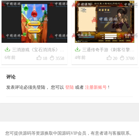


三消游戏《宝石消消乐》源
三通传奇手游《刺客引擎复




码
6年前
古传奇》全套源码+编辑器工具
4年前
18
3558
20
3700
+部署视频教程
评论
发表评论必须先登陆， 您可以
登陆
或者
注册新账号
!
您可提供源码等资源换取中国源码VIP会员，有意者请与客服联系。