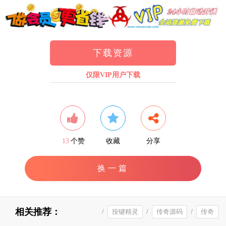
下载资源
仅限VIP用户下载
13
个赞
收藏
分享
换一篇
相关推荐：
/
按键精灵
/
传奇源码
/
传奇