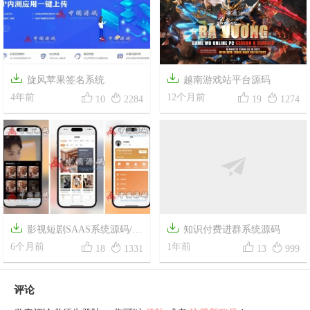


旋风苹果签名系统
越南游戏站平台源码




4年前
12个月前
10
2284
19
1274


影视短剧SAAS系统源码/新
知识付费进群系统源码




版在线付费影视短剧小程序
6个月前
1年前
18
1331
13
999
评论