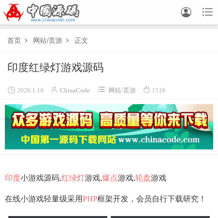


首页
网站
/
页游
正文


印度红绿灯游戏源码




2026.1.16
ChinaCode
网站
/
页游
1518
印度
小游戏源码,
红绿灯
游戏,
爆点
游戏,
轮盘
游戏
在线小游戏轻量级采用
PHP
框架开发，会员自行下载研究！