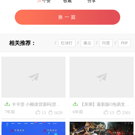
20
个赞
收藏
分享
换一篇
相关推荐：
/
红绿灯
/
爆点
/
印度
/
PHP
轮盘


卡卡贷.小额借贷源码|贷款
【亲测】最新版O泡易支付




系统|贷款|网贷|对接征信验证|
7年前
PHP源码下载易支付系统全开
6年前
13
1629
13
2501
可封装APP
源可二开